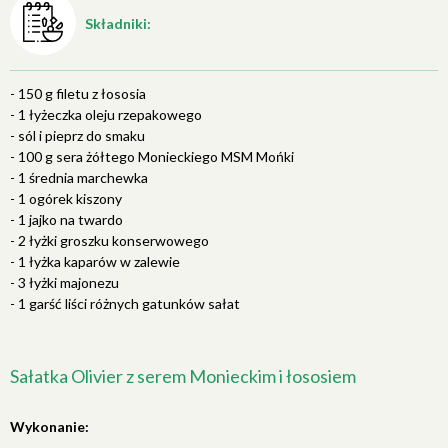
Składniki:
- 150 g filetu z łososia
- 1 łyżeczka oleju rzepakowego
- sól i pieprz do smaku
- 100 g sera żółtego Monieckiego MSM Mońki
- 1 średnia marchewka
- 1 ogórek kiszony
- 1 jajko na twardo
- 2 łyżki groszku konserwowego
- 1 łyżka kaparów w zalewie
- 3 łyżki majonezu
- 1 garść liści różnych gatunków sałat
Sałatka Olivier z serem Monieckim i łososiem
Wykonanie: