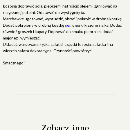
Łososia doprawić solą, pieprzem, natłuścić olejem i zgrillować na
rozgrzanej patelni. Odstawić do wystygnięcia.
Marchewkę ugotować, wystudzić, obrać i pokroić w drobną kostkę.
Dodać pokrojony w drobną kostkę
ser
, ogórki kiszone i jajka. Dodać
również groszek i kapary. Doprawić do smaku pieprzem, dodać
majonez i wymieszać.
Układać warstwami: łyżka sałatki, cząstki łososia, sałatka i na
wierzch sałata dekoracyjna. Czynności powtórzyć.
Smacznego!
Zobacz inne