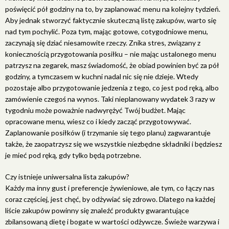
poświęcić pół godziny na to, by zaplanować menu na kolejny tydzień.
Aby jednak stworzyć faktycznie skuteczną listę zakupów, warto się
nad tym pochylić. Poza tym, mając gotowe, cotygodniowe menu,
zaczynają się dziać niesamowite rzeczy. Znika stres, związany z
koniecznością przygotowania posiłku – nie mając ustalonego menu
patrzysz na zegarek, masz świadomość, że obiad powinien być za pół
godziny, a tymczasem w kuchni nadal nic się nie dzieje. Wtedy
pozostaje albo przygotowanie jedzenia z tego, co jest pod ręką, albo
zamówienie czegoś na wynos. Taki nieplanowany wydatek 3 razy w
tygodniu może poważnie nadwyrężyć Twój budżet. Mając
opracowane menu, wiesz co i kiedy zacząć przygotowywać.
Zaplanowanie posiłków (i trzymanie się tego planu) zagwarantuje
także, że zaopatrzysz się we wszystkie niezbędne składniki i będziesz
je mieć pod ręką, gdy tylko będą potrzebne.
Czy istnieje uniwersalna lista zakupów?
Każdy ma inny gust i preferencje żywieniowe, ale tym, co łączy nas
coraz częściej, jest chęć, by odżywiać się zdrowo. Dlatego na każdej
liście zakupów powinny się znaleźć produkty gwarantujące
zbilansowaną dietę i bogate w wartości odżywcze. Świeże warzywa i