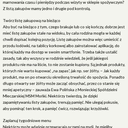
marnowania czasu i pieniędzy podczas wizyty w sklepie spożywczym?
Z listą zakupów mamy jedno i drugie pod kontrolą.
Twórz listę zakupową na bieżąco
Aby być na bieżąco z tym, czego brakuje lub co się kończy, dobrze jest
mieć listę zakupów stale na widoku, by cała rodzina mogła w każdej
chwili dopisać kolejną pozycję. Listę zakupów można więc umieścić z
przodu lodówki, na tablicy korkowej albo zainstalować aplikację, do
której każdy ma dostęp w swoim smartfonie. Trzeba także ustalić
zasady, tak aby wszyscy w rodzinie wiedzieli, że jeśli jakiegoś
produktu nie ma na liście, to nie zostanie kupiony. Są jednak produkty,
których nie warto kupować „na zapas”, jak np. ser żółty. – Jak każdy
produkt, ma on po otwarciu określoną trwałość do spożycia. Ponadto
długo otwarty ser żółty może zacząć obsychać, przez co stanie się
mniej apetyczny – zauważa Ewa Polińska z Monieckiej Spółdzielni
Mleczarskiej MSM Mońki. Niektórzy twierdzą, że dzięki
zapamiętywaniu listy zakupów, trenują pamięć. Nie ulegaj pokusie,
aby pominąć ten krok, a pamięć ćwicz, rozwiązując krzyżówki.
Zaplanuj tygodniowe menu
Niektórzy może właśnie przewracają oczami na myśl, że mieliby