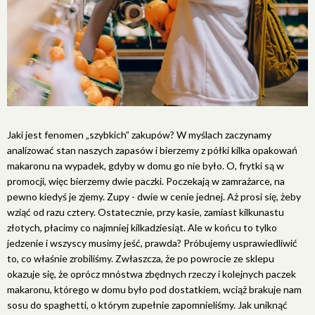
Jaki jest fenomen „szybkich” zakupów? W myślach zaczynamy
analizować stan naszych zapasów i bierzemy z półki kilka opakowań
makaronu na wypadek, gdyby w domu go nie było. O, frytki są w
promocji, więc bierzemy dwie paczki. Poczekają w zamrażarce, na
pewno kiedyś je zjemy. Zupy - dwie w cenie jednej. Aż prosi się, żeby
wziąć od razu cztery. Ostatecznie, przy kasie, zamiast kilkunastu
złotych, płacimy co najmniej kilkadziesiąt. Ale w końcu to tylko
jedzenie i wszyscy musimy jeść, prawda? Próbujemy usprawiedliwić
to, co właśnie zrobiliśmy. Zwłaszcza, że po powrocie ze sklepu
okazuje się, że oprócz mnóstwa zbędnych rzeczy i kolejnych paczek
makaronu, którego w domu było pod dostatkiem, wciąż brakuje nam
sosu do spaghetti, o którym zupełnie zapomnieliśmy. Jak uniknąć